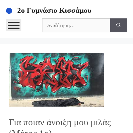
Μετάβαση
2ο Γυμνάσιο Κισσάμου
σε
περιεχόμενο
Αναζήτηση
για:
Για ποιαν άνοιξη μου μιλάς